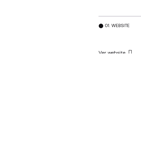
⬤ 01. WEBSITE
Ver website