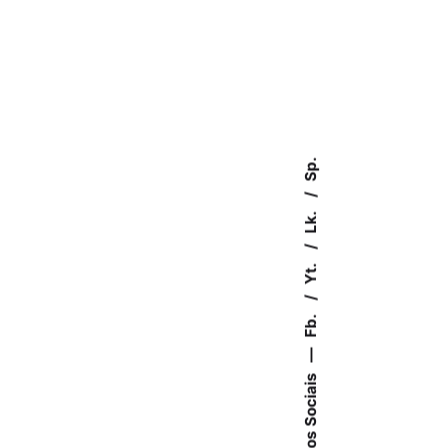
Sp.
Lk.
Yt.
Fb.
—
Somos Sociais