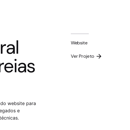
ral
Website
Ver Projeto
reias
do website para
regados e
técnicas.