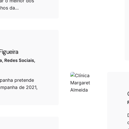
var o melhor dos
nhos da…
Figueira
a
Redes Sociais
panha pretende
ampanha de 2021,