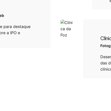
eb
e para destaque
bre a IPO e
Clíni
Fotog
Desen
das d
clíni