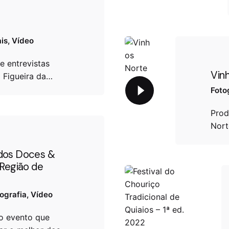
is
Vídeo
e entrevistas
Vin
a Figueira da…
Foto
Prod
Nort
dos Doces &
 Região de
ografia
Vídeo
o evento que