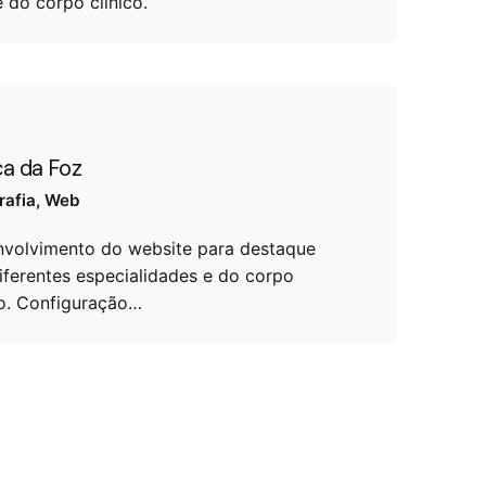
e do corpo clínico.
ca da Foz
rafia
Web
volvimento do website para destaque
iferentes especialidades e do corpo
co. Configuração…